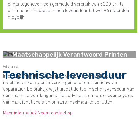
prints tegenover een gemiddeld verbruik van 5000 prints
per maand. Theoretisch een levensduur tot wel 96 maanden
mogelijk.
Maatschappelijk Verantwoord Printen
Wist u dat
Technische levensduur
In de ogen van Itec is het pure verspilling om afgeschreven
machines elke 5 jaar te vervangen door de allernieuwste
apparatuur. De praktijk wijst uit dat de technische levensduur van
een machine veel langer is. Itec adviseert om deze levenscyclus
van multifunctionals en printers maximaal te benutten.
Meer informatie? Neem contact op.