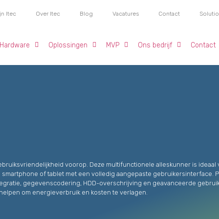
jn Itec
Over Itec
Blog
Vacatures
Contact
Soluti
Hardware
Oplossingen
MVP
Ons bedrijf
Contact
gebruiksvriendelijkheid voorop. Deze multifunctionele alleskunner is ideaa
 smartphone of tablet met een volledig aangepaste gebruikersinterface. Pri
tegratie, gegevenscodering, HDD-overschrijving en geavanceerde gebruikers
es helpen om energieverbruik en kosten te verlagen.